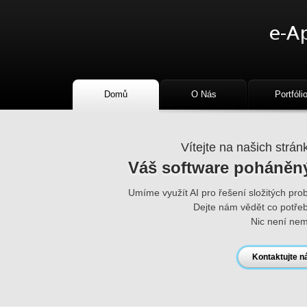
Domů
O Nás
Portfóli
Vítejte na našich strán
Váš software poháněný
Umíme využít AI pro řešení složitých pro
Dejte nám vědět co potřeb
Nic není ne
Kontaktujte n